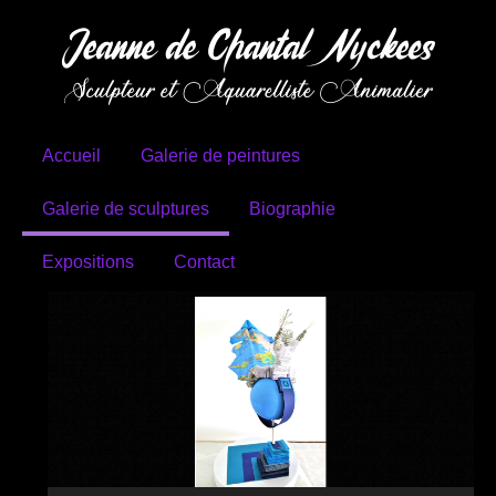
Aller
au
contenu
Accueil
Galerie de peintures
Galerie de sculptures
Biographie
Expositions
Contact
Lecteur
vidéo